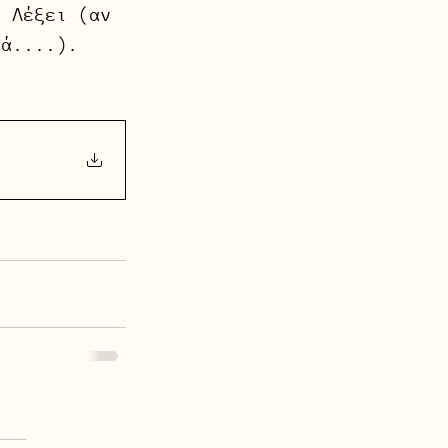
ί Λέξει (αν 
ρά....).