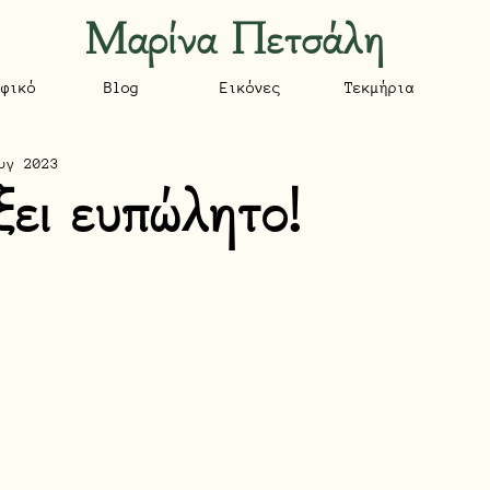
Μαρίνα Πετσάλη
αφικό
Blog
Εικόνες
Τεκμήρια
υγ 2023
ει ευπώλητο!