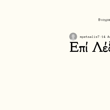
Βιογρ
mpetsalis7
14 Α
Επί Λέξ