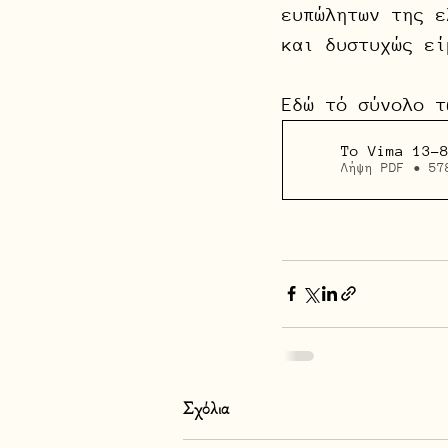
ευπώλητων της ε
και δυστυχώς εί
Εδώ τό σύνολο τ
To Vima 13-
Λήψη PDF • 57
Σχόλια