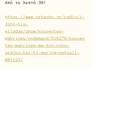
Από το λεπτό 39!
https://www.ertecho.gr/radio/i-
foni-tis-
elladas/show/kouventes-
makrines/ondemand/516276/kouven
tes-makrines-me-ton-niko-
graiko-kai-ti-marina-petsali-
081123/
Σχόλια